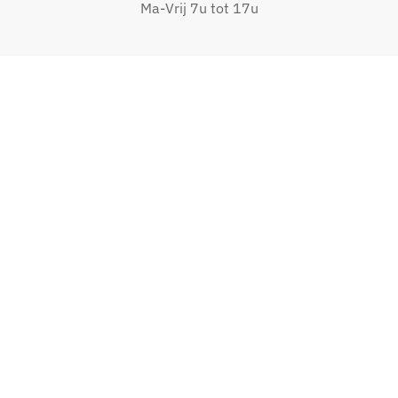
Ma-Vrij 7u tot 17u
Volg ons op Instagram